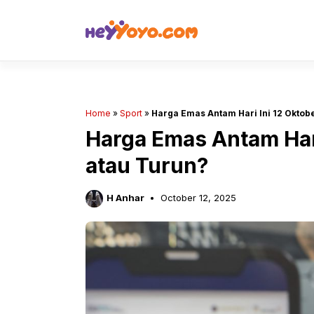
Skip
to
content
Home
»
Sport
»
Harga Emas Antam Hari Ini 12 Oktobe
Harga Emas Antam Hari
atau Turun?
H Anhar
October 12, 2025