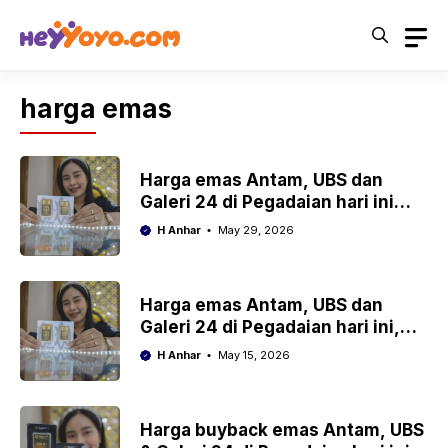
Skip
to
content
harga emas
Harga emas Antam, UBS dan
Galeri 24 di Pegadaian hari ini
Jumat 29 Mei 2026
H Anhar
May 29, 2026
Harga emas Antam, UBS dan
Galeri 24 di Pegadaian hari ini,
Jumat 15 Mei 2026
H Anhar
May 15, 2026
Harga buyback emas Antam, UBS