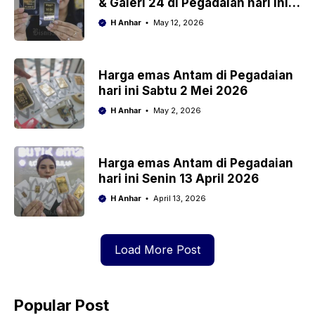
& Galeri 24 di Pegadaian hari ini,
Selasa 12 Mei 2026
H Anhar
May 12, 2026
Harga emas Antam di Pegadaian
hari ini Sabtu 2 Mei 2026
H Anhar
May 2, 2026
Harga emas Antam di Pegadaian
hari ini Senin 13 April 2026
H Anhar
April 13, 2026
Load More Post
Popular Post