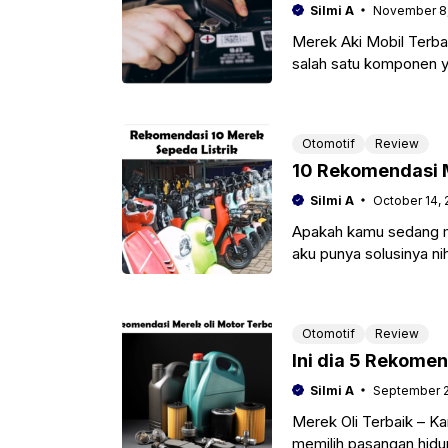
Silmi A
November 8
Merek Aki Mobil Terbai
salah satu komponen ya
berkualitas, mobil
Otomotif
Review
10 Rekomendasi M
Silmi A
October 14,
Apakah kamu sedang me
aku punya solusinya ni
banyaknya merek
Otomotif
Review
Ini dia 5 Rekomen
Silmi A
September 2
Merek Oli Terbaik – Kam
memilih pasangan hidup