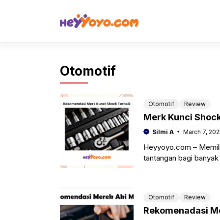
Skip
to
content
Otomotif
Otomotif
Review
Merk Kunci Shoc
Silmi A
March 7, 202
Heyyoyo.com – Memili
tantangan bagi banyak
penting dalam
Otomotif
Review
Rekomenadasi Mer