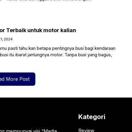
or Terbaik untuk motor kalian
1, 2024
mu pasti tahu kan betapa pentingnya busi bagi kendaraan
busi itu ibarat jantungnya motor. Tanpa busi yang bagus,
ad More Post
Kategori
Review
g mempunyai visi “Media