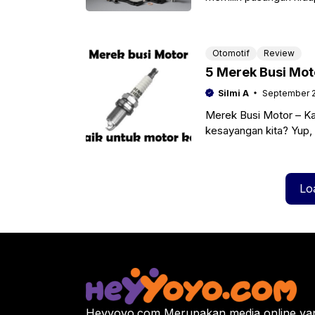
Otomotif
Review
5 Merek Busi Mot
Silmi A
September 2
Merek Busi Motor – Ka
kesayangan kita? Yup, 
Lo
Heyyoyo.com Merupakan media online yan