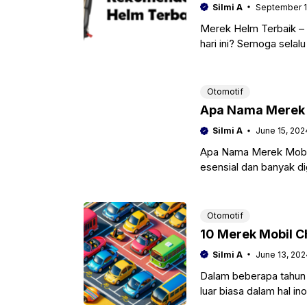
Silmi A
September 1
Merek Helm Terbaik – 
hari ini? Semoga selal
Otomotif
Apa Nama Merek 
Silmi A
June 15, 202
Apa Nama Merek Mobil 
esensial dan banyak d
mobil juga sering menj
Otomotif
10 Merek Mobil 
Silmi A
June 13, 202
Dalam beberapa tahun t
luar biasa dalam hal in
kini tidak hanya mendo