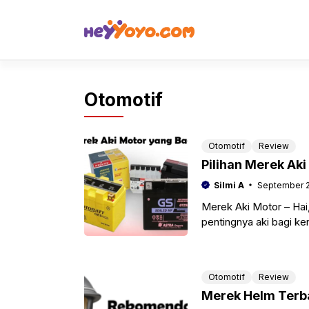
Skip
to
content
Otomotif
Otomotif
Review
Pilihan Merek Ak
Silmi A
September 2
Merek Aki Motor – Hai,
pentingnya aki bagi ke
motor.
Otomotif
Review
Merek Helm Terb