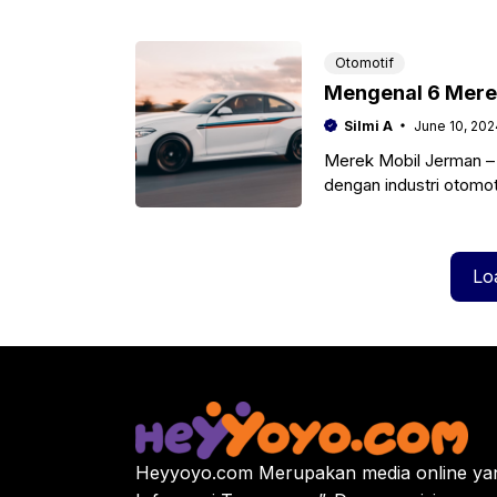
Otomotif
Mengenal 6 Merek
Silmi A
June 10, 202
Merek Mobil Jerman – 
dengan industri otomot
membangun reputasi
Lo
Heyyoyo.com Merupakan media online yan