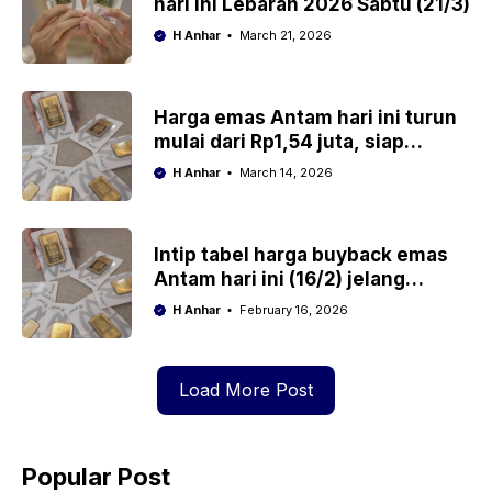
hari ini Lebaran 2026 Sabtu (21/3)
H Anhar
March 21, 2026
Harga emas Antam hari ini turun
mulai dari Rp1,54 juta, siap
borong?
H Anhar
March 14, 2026
Intip tabel harga buyback emas
Antam hari ini (16/2) jelang
malam Imlek 2026
H Anhar
February 16, 2026
Load More Post
Popular Post