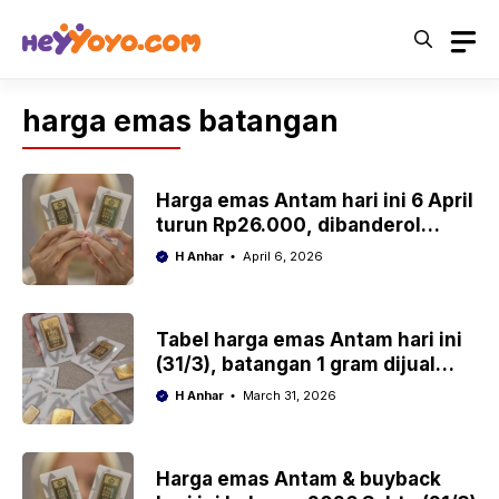
Skip
to
content
harga emas batangan
Harga emas Antam hari ini 6 April
turun Rp26.000, dibanderol
Rp2,83 juta per gram
H Anhar
April 6, 2026
Tabel harga emas Antam hari ini
(31/3), batangan 1 gram dijual
Rp2,82 juta
H Anhar
March 31, 2026
Harga emas Antam & buyback