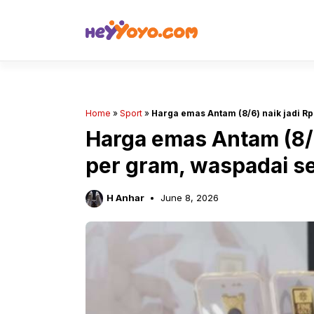
Skip
to
content
Home
»
Sport
»
Harga emas Antam (8/6) naik jadi R
Harga emas Antam (8/6
per gram, waspadai se
H Anhar
June 8, 2026