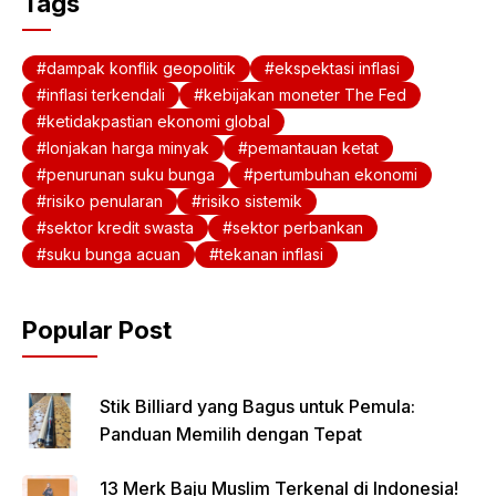
Tags
dampak konflik geopolitik
ekspektasi inflasi
inflasi terkendali
kebijakan moneter The Fed
ketidakpastian ekonomi global
lonjakan harga minyak
pemantauan ketat
penurunan suku bunga
pertumbuhan ekonomi
risiko penularan
risiko sistemik
sektor kredit swasta
sektor perbankan
suku bunga acuan
tekanan inflasi
Popular Post
Stik Billiard yang Bagus untuk Pemula:
Panduan Memilih dengan Tepat
13 Merk Baju Muslim Terkenal di Indonesia!