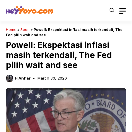
Skip
to
content
Home
»
Sport
»
Powell: Ekspektasi inflasi masih terkendali, The
Fed pilih wait and see
Powell: Ekspektasi inflasi
masih terkendali, The Fed
pilih wait and see
H Anhar
March 30, 2026