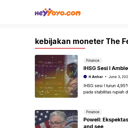
Skip
to
content
kebijakan moneter The F
Finance
IHSG Sesi I Amble
H Anhar
June 3, 20
IHSG sesi I turun 4,95
pada stabilitas rupiah 
Finance
Powell: Ekspektasi
and see