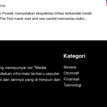
2026
 Powell, menyatakan ekspektasi inflasi terkendali meski
. The Fed masih wait and see sambil memantau risiko
Kategori
Review
g mempunyai visi “Media
Otomotif
diakan informasi terbaru seputar
Finansial
al dan lainnya yang di himpun dari
Teknologi