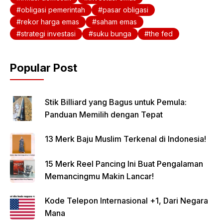
obligasi pemerintah
pasar obligasi
rekor harga emas
saham emas
strategi investasi
suku bunga
the fed
Popular Post
Stik Billiard yang Bagus untuk Pemula:
Panduan Memilih dengan Tepat
13 Merk Baju Muslim Terkenal di Indonesia!
15 Merk Reel Pancing Ini Buat Pengalaman
Memancingmu Makin Lancar!
Kode Telepon Internasional +1, Dari Negara
Mana