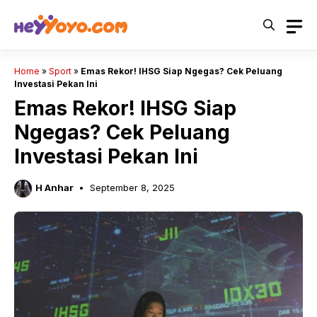
Skip
to
content
Home
»
Sport
»
Emas Rekor! IHSG Siap Ngegas? Cek Peluang
Investasi Pekan Ini
Emas Rekor! IHSG Siap
Ngegas? Cek Peluang
Investasi Pekan Ini
H Anhar
September 8, 2025