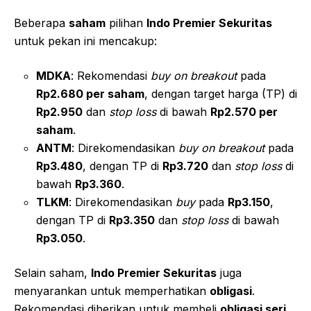
Beberapa
saham
pilihan
Indo Premier Sekuritas
untuk pekan ini mencakup:
MDKA
: Rekomendasi
buy on breakout
pada
Rp2.680 per saham
, dengan target harga (TP) di
Rp2.950
dan
stop loss
di bawah
Rp2.570 per
saham
.
ANTM
: Direkomendasikan
buy on breakout
pada
Rp3.480
, dengan TP di
Rp3.720
dan
stop loss
di
bawah
Rp3.360
.
TLKM
: Direkomendasikan
buy
pada
Rp3.150
,
dengan TP di
Rp3.350
dan
stop loss
di bawah
Rp3.050
.
Selain saham,
Indo Premier Sekuritas
juga
menyarankan untuk memperhatikan
obligasi
.
Rekomendasi diberikan untuk membeli
obligasi seri