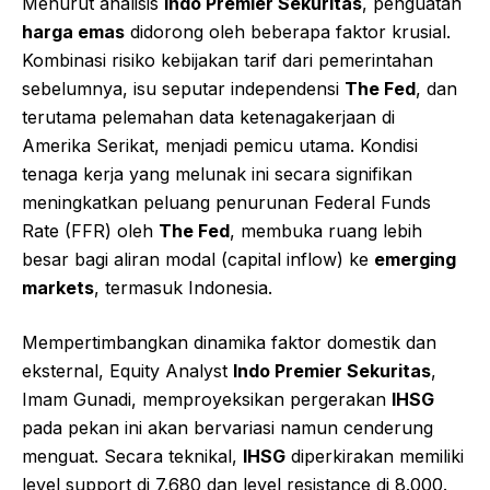
Menurut analisis
Indo Premier Sekuritas
, penguatan
harga emas
didorong oleh beberapa faktor krusial.
Kombinasi risiko kebijakan tarif dari pemerintahan
sebelumnya, isu seputar independensi
The Fed
, dan
terutama pelemahan data ketenagakerjaan di
Amerika Serikat, menjadi pemicu utama. Kondisi
tenaga kerja yang melunak ini secara signifikan
meningkatkan peluang penurunan Federal Funds
Rate (FFR) oleh
The Fed
, membuka ruang lebih
besar bagi aliran modal (capital inflow) ke
emerging
markets
, termasuk Indonesia.
Mempertimbangkan dinamika faktor domestik dan
eksternal, Equity Analyst
Indo Premier Sekuritas
,
Imam Gunadi, memproyeksikan pergerakan
IHSG
pada pekan ini akan bervariasi namun cenderung
menguat. Secara teknikal,
IHSG
diperkirakan memiliki
level support di 7.680 dan level resistance di 8.000.