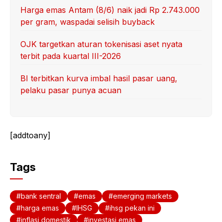
Harga emas Antam (8/6) naik jadi Rp 2.743.000
per gram, waspadai selisih buyback
OJK targetkan aturan tokenisasi aset nyata
terbit pada kuartal III-2026
BI terbitkan kurva imbal hasil pasar uang,
pelaku pasar punya acuan
[addtoany]
Tags
bank sentral
emas
emerging markets
harga emas
IHSG
ihsg pekan ini
inflasi domestik
investasi emas