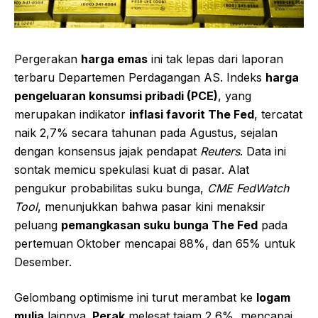
Pergerakan
harga emas
ini tak lepas dari laporan
terbaru Departemen Perdagangan AS. Indeks
harga
pengeluaran konsumsi pribadi (PCE)
, yang
merupakan indikator
inflasi favorit The Fed
, tercatat
naik 2,7% secara tahunan pada Agustus, sejalan
dengan konsensus jajak pendapat
Reuters
. Data ini
sontak memicu spekulasi kuat di pasar. Alat
pengukur probabilitas suku bunga,
CME FedWatch
Tool
, menunjukkan bahwa pasar kini menaksir
peluang
pemangkasan suku bunga The Fed
pada
pertemuan Oktober mencapai 88%, dan 65% untuk
Desember.
Gelombang optimisme ini turut merambat ke
logam
mulia
lainnya.
Perak
melesat tajam 2,6%, mencapai