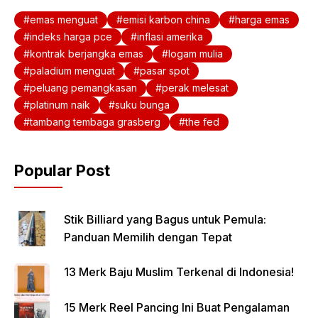
emas menguat
emisi karbon china
harga emas
indeks harga pce
inflasi amerika
kontrak berjangka emas
logam mulia
paladium menguat
pasar spot
peluang pemangkasan
perak melesat
platinum naik
suku bunga
tambang tembaga grasberg
the fed
Popular Post
Stik Billiard yang Bagus untuk Pemula:
Panduan Memilih dengan Tepat
13 Merk Baju Muslim Terkenal di Indonesia!
15 Merk Reel Pancing Ini Buat Pengalaman