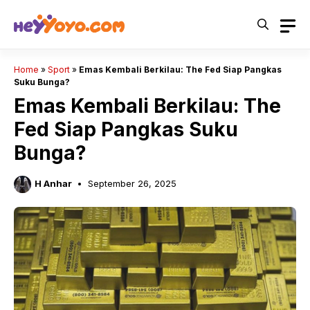
Skip
to
content
Home
»
Sport
»
Emas Kembali Berkilau: The Fed Siap Pangkas
Suku Bunga?
Emas Kembali Berkilau: The
Fed Siap Pangkas Suku
Bunga?
H Anhar
September 26, 2025