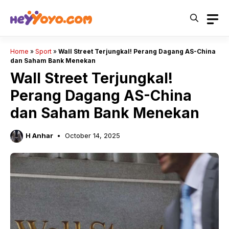
Skip
to
content
Home
»
Sport
»
Wall Street Terjungkal! Perang Dagang AS-China
dan Saham Bank Menekan
Wall Street Terjungkal!
Perang Dagang AS-China
dan Saham Bank Menekan
H Anhar
October 14, 2025