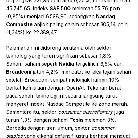
terpangkas 321,93 poin atau 0,70%, berakhir di level
45.745,65. Indeks
S&P 500
melemah 55,76 poin
(0,85%) menjadi 6.598,96, sedangkan
Nasdaq
Composite
anjlok paling dalam sebesar 305,14 poin
(1,34%) ke 22.389,47.
Pelemahan ini didorong terutama oleh sektor
teknologi yang turun signifikan sebesar 1,8%.
Saham-saham seperti
Nvidia
tergelincir 3,5% dan
Broadcom
jatuh 4,2%, mencatat koreksi tajam sehari
setelah Broadcom sempat melonjak hampir 10%
berkat kemitraan dengan OpenAI. Tekanan berat
pada saham teknologi ini secara langsung turut
menyeret indeks Nasdaq Composite ke zona merah.
Sementara itu, sektor
consumer discretionary
juga
turun 1,3% dengan saham
Tesla
melemah 3%.
Berbeda dengan tren umum, sektor
consumer
staples
yang dikenal defensif justru berhasil menguat