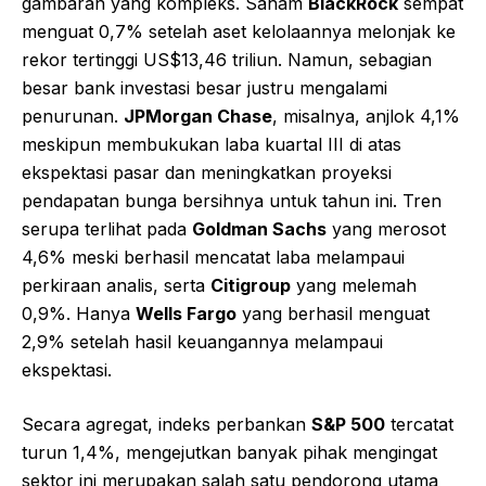
gambaran yang kompleks. Saham
BlackRock
sempat
menguat 0,7% setelah aset kelolaannya melonjak ke
rekor tertinggi US$13,46 triliun. Namun, sebagian
besar bank investasi besar justru mengalami
penurunan.
JPMorgan Chase
, misalnya, anjlok 4,1%
meskipun membukukan laba kuartal III di atas
ekspektasi pasar dan meningkatkan proyeksi
pendapatan bunga bersihnya untuk tahun ini. Tren
serupa terlihat pada
Goldman Sachs
yang merosot
4,6% meski berhasil mencatat laba melampaui
perkiraan analis, serta
Citigroup
yang melemah
0,9%. Hanya
Wells Fargo
yang berhasil menguat
2,9% setelah hasil keuangannya melampaui
ekspektasi.
Secara agregat, indeks perbankan
S&P 500
tercatat
turun 1,4%, mengejutkan banyak pihak mengingat
sektor ini merupakan salah satu pendorong utama