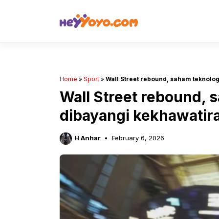
Skip
to
content
Home
»
Sport
»
Wall Street rebound, saham teknologi
Wall Street rebound, s
dibayangi kekhawatira
H Anhar
February 6, 2026