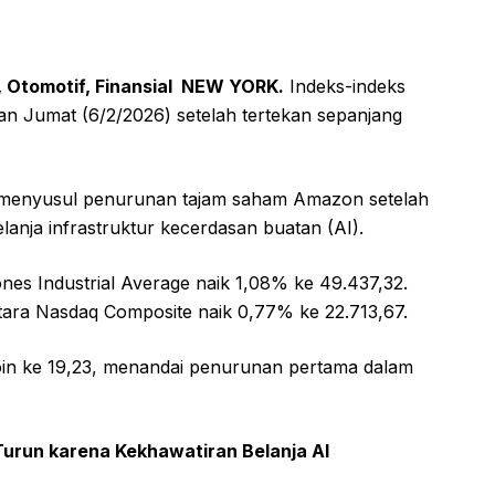
 Otomotif, Finansial
NEW YORK.
Indeks-indeks
an Jumat (6/2/2026) setelah tertekan sepanjang
i menyusul penurunan tajam saham Amazon setelah
nja infrastruktur kecerdasan buatan (AI).
es Industrial Average naik 1,08% ke 49.437,32.
ara Nasdaq Composite naik 0,77% ke 22.713,67.
 poin ke 19,23, menandai penurunan pertama dalam
Turun karena Kekhawatiran Belanja AI