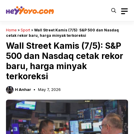
Skip
to
content
Home
»
Sport
»
Wall Street Kamis (7/5): S&P 500 dan Nasdaq
cetak rekor baru, harga minyak terkoreksi
Wall Street Kamis (7/5): S&P
500 dan Nasdaq cetak rekor
baru, harga minyak
terkoreksi
H Anhar
May 7, 2026