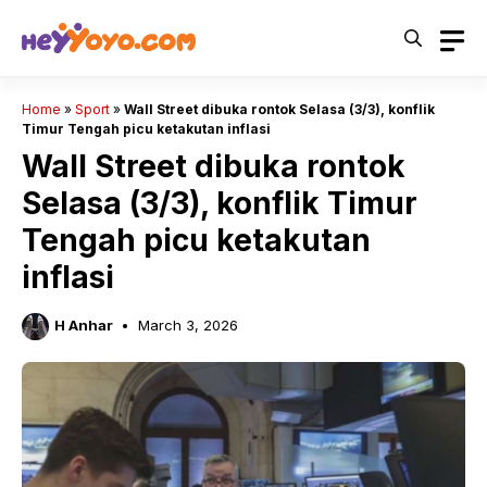
Skip
to
content
Home
»
Sport
»
Wall Street dibuka rontok Selasa (3/3), konflik
Timur Tengah picu ketakutan inflasi
Wall Street dibuka rontok
Selasa (3/3), konflik Timur
Tengah picu ketakutan
inflasi
H Anhar
March 3, 2026