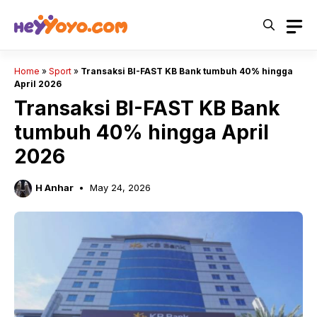
Skip
to
content
Home
»
Sport
»
Transaksi BI-FAST KB Bank tumbuh 40% hingga
April 2026
Transaksi BI-FAST KB Bank
tumbuh 40% hingga April
2026
H Anhar
May 24, 2026