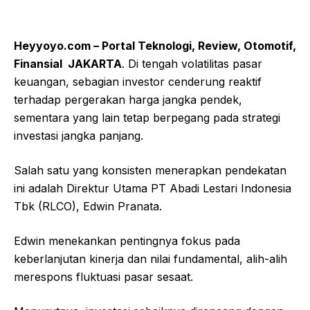
Heyyoyo.com – Portal Teknologi, Review, Otomotif,
Finansial
JAKARTA
. Di tengah volatilitas pasar
keuangan, sebagian investor cenderung reaktif
terhadap pergerakan harga jangka pendek,
sementara yang lain tetap berpegang pada strategi
investasi jangka panjang.
Salah satu yang konsisten menerapkan pendekatan
ini adalah Direktur Utama PT Abadi Lestari Indonesia
Tbk (RLCO), Edwin Pranata.
Edwin menekankan pentingnya fokus pada
keberlanjutan kinerja dan nilai fundamental, alih-alih
merespons fluktuasi pasar sesaat.