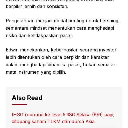
berpikir jernih dan konsisten.
Pengetahuan menjadi modal penting untuk bersaing,
sementara mindset menentukan cara menghadapi
risiko dan ketidakpastian pasar.
Edwin menekankan, keberhasilan seorang investor
lebih ditentukan oleh cara berpikir dan karakter
dalam menghadapi dinamika pasar, bukan semata-
mata instrumen yang dipilih.
Also Read
IHSG rebound ke level 5.386 Selasa (9/6) pagi,
ditopang saham TLKM dan bursa Asia