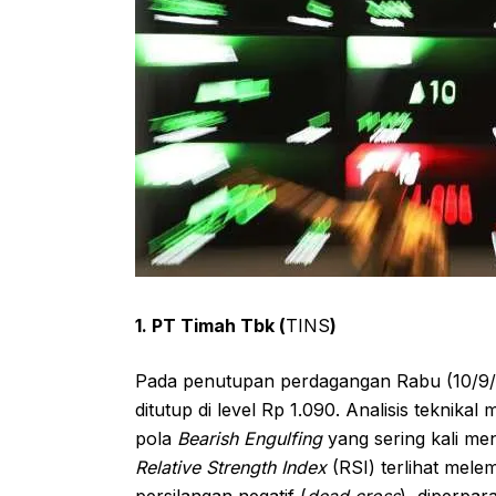
1. PT Timah Tbk (
TINS
)
Pada penutupan perdagangan Rabu (10/9
ditutup di level Rp 1.090. Analisis teknika
pola
Bearish Engulfing
yang sering kali men
Relative Strength Index
(RSI) terlihat mel
persilangan negatif (
dead cross
), diperpa