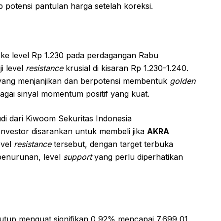
potensi pantulan harga setelah koreksi.
ke level Rp 1.230 pada perdagangan Rabu
i level
resistance
krusial di kisaran Rp 1.230-1.240.
yang menjanjikan dan berpotensi membentuk
golden
ebagai sinyal momentum positif yang kuat.
di dari Kiwoom Sekuritas Indonesia
 Investor disarankan untuk membeli jika
AKRA
evel
resistance
tersebut, dengan target terbuka
penurunan, level
support
yang perlu diperhatikan
tup menguat signifikan 0,92% mencapai 7.699,01