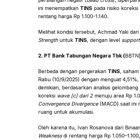
ini menempatkan
TINS
pada risiko koreksi 
rentang harga Rp 1.100-1.140.
Melihat kondisi tersebut, Achmad Yaki da
Strength
untuk
TINS
, dengan level
support
2. PT Bank Tabungan Negara Tbk (
BBTN
Berbeda dengan pergerakan
TINS
, saha
Rabu (10/9/2025) dengan menguat 4,51%, 
demikian, berdasarkan analisis gelombang E
koreksi
wave [c] dari 2
menuju area Rp 1.040
Convergence Divergence
(MACD) saat ini 
ruang untuk akumulasi.
Oleh karena itu, Ivan Rosanova dari Binaa
Weakness
di rentang harga Rp 1.050–1.100,