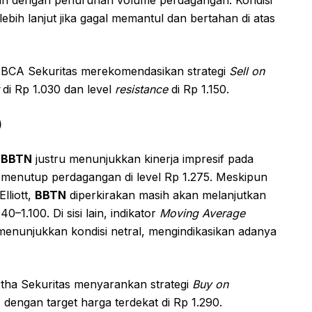
lebih lanjut jika gagal memantul dan bertahan di atas
ri BCA Sekuritas merekomendasikan strategi
Sell on
di Rp 1.030 dan level
resistance
di Rp 1.150.
)
m
BBTN
justru menunjukkan kinerja impresif pada
menutup perdagangan di level Rp 1.275. Meskipun
lliott,
BBTN
diperkirakan masih akan melanjutkan
–1.100. Di sisi lain, indikator
Moving Average
menunjukkan kondisi netral, mengindikasikan adanya
rtha Sekuritas menyarankan strategi
Buy on
 dengan target harga terdekat di Rp 1.290.