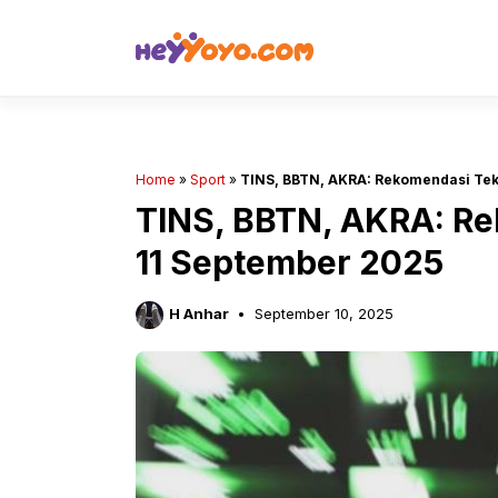
Skip
to
content
Home
»
Sport
»
TINS, BBTN, AKRA: Rekomendasi Tek
TINS, BBTN, AKRA: Re
11 September 2025
H Anhar
September 10, 2025