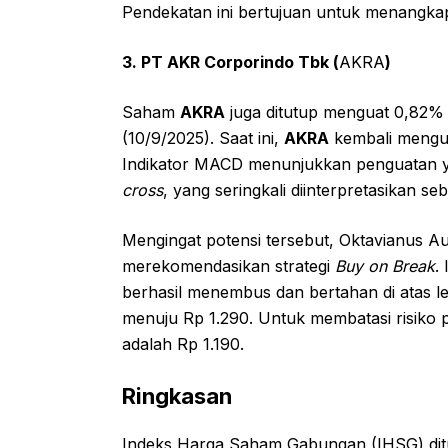
Pendekatan ini bertujuan untuk menangkap 
3. PT AKR Corporindo Tbk (
AKRA
)
Saham
AKRA
juga ditutup menguat 0,82% 
(10/9/2025). Saat ini,
AKRA
kembali menguj
Indikator MACD menunjukkan penguatan 
cross
, yang seringkali diinterpretasikan s
Mengingat potensi tersebut, Oktavianus Au
merekomendasikan strategi
Buy on Break
.
berhasil menembus dan bertahan di atas l
menuju Rp 1.290. Untuk membatasi risiko 
adalah Rp 1.190.
Ringkasan
Indeks Harga Saham Gabungan (IHSG) ditu