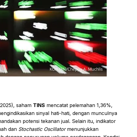
/2025), saham
TINS
mencatat pelemahan 1,36%,
l mengindikasikan sinyal hati-hati, dengan munculnya
andakan potensi tekanan jual. Selain itu, indikator
emah dan
Stochastic Oscillator
menunjukkan
rah dengan penurunan volume perdagangan. Kondisi