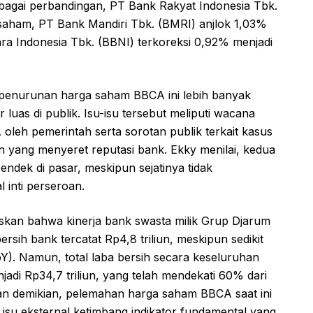
bagai perbandingan, PT Bank Rakyat Indonesia Tbk.
saham, PT Bank Mandiri Tbk. (BMRI) anjlok 1,03%
a Indonesia Tbk. (BBNI) terkoreksi 0,92% menjadi
penurunan harga saham BBCA ini lebih banyak
 luas di publik. Isu-isu tersebut meliputi wacana
leh pemerintah serta sorotan publik terkait kasus
in yang menyeret reputasi bank. Ekky menilai, kedua
endek di pasar, meskipun sejatinya tidak
inti perseroan.
skan bahwa kinerja bank swasta milik Grup Djarum
bersih bank tercatat Rp4,8 triliun, meskipun sedikit
Y). Namun, total laba bersih secara keseluruhan
i Rp34,7 triliun, yang telah mendekati 60% dari
an demikian, pelemahan harga saham BBCA saat ini
isu eksternal ketimbang indikator fundamental yang