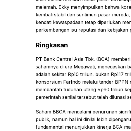
melemah. Ekky menyimpulkan bahwa koreksi
kembali stabil dan sentimen pasar mereda, p
kendati kewaspadaan tetap diperlukan men
perkembangan isu reputasi dan kebijakan 
Ringkasan
PT Bank Central Asia Tbk. (BCA) memberika
sahamnya di era Megawati, menegaskan bah
adalah sekitar Rp10 triliun, bukan Rp117 tri
konsorsium FarIndo melalui tender BPPN d
membantah tuduhan utang Rp60 triliun kep
pemerintah senilai tersebut telah dilunas
Saham BBCA mengalami penurunan signifik
publik, namun hal ini dinilai lebih dipenga
fundamental menunjukkan kinerja BCA mas