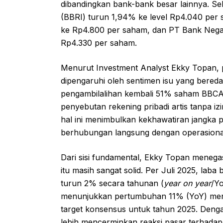
dibandingkan bank-bank besar lainnya. Se
(BBRI) turun 1,94% ke level Rp4.040 per 
ke Rp4.800 per saham, dan PT Bank Negar
Rp4.330 per saham.
Menurut Investment Analyst Ekky Topan, 
dipengaruhi oleh sentimen isu yang beredar
pengambilalihan kembali 51% saham BBCA o
penyebutan rekening pribadi artis tanpa iz
hal ini menimbulkan kekhawatiran jangka p
berhubungan langsung dengan operasional 
Dari sisi fundamental, Ekky Topan menega
itu masih sangat solid. Per Juli 2025, laba 
turun 2% secara tahunan (
year on year
/Yo
menunjukkan pertumbuhan 11% (YoY) menjad
target konsensus untuk tahun 2025. Deng
lebih mencerminkan reaksi pasar terhadap 