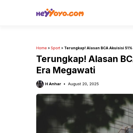
Skip
to
content
Home
»
Sport
»
Terungkap! Alasan BCA Akuisisi 51%
Terungkap! Alasan BC
Era Megawati
H Anhar
August 20, 2025