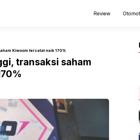
Review
Otomot
i saham Kiwoom tercatat naik 170%
ggi, transaksi saham
 170%