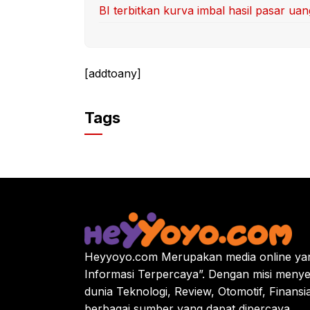
BI terbitkan kurva imbal hasil pasar u
[addtoany]
Tags
Heyyoyo.com Merupakan media online yan
Informasi Terpercaya”. Dengan misi menye
dunia Teknologi, Review, Otomotif, Finansi
berbagai sumber yang dapat dipercaya.