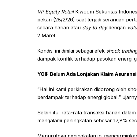
VP Equity Retail
Kiwoom Sekuritas Indones
pekan (28/2/26) saat terjadi serangan per
secara harian atau
day to day
dengan
vol
2 Maret.
Kondisi ini dinilai sebagai efek
shock tradin
dampak konflik terhadap pasokan energi g
YOII: Belum Ada Lonjakan Klaim Asuransi 
“Hal ini kami perkirakan didorong oleh sh
berdampak terhadap energi global,” ujarny
Selain itu, rata-rata transaksi harian dal
mengalami peningkatan sebesar 17,8% sec
Menurutnya peningkatan ini mencerminkan 