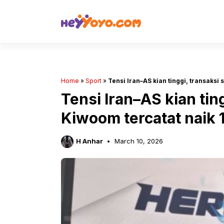
Skip
to
content
Home
»
Sport
»
Tensi Iran–AS kian tinggi, transaks
Tensi Iran–AS kian tin
Kiwoom tercatat naik
H Anhar
March 10, 2026