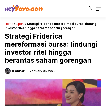
Skip
to
content
Home
»
Sport
»
Strategi Friderica mereformasi bursa: lindungi
investor ritel hingga berantas saham gorengan
Strategi Friderica
mereformasi bursa: lindungi
investor ritel hingga
berantas saham gorengan
H Anhar
January 31, 2026