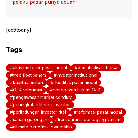
pelaku pasar punya acuan
[addtoany]
Tags
aktivitas bank pasar modal
demutualisasi bursa
free float saham
investor institusional
kualitas emiten
likuiditas pasar modal
OJK reformasi
penegakan hukum OJK
pengawasan market conduct
peningkatan literasi investor
perlindungan investor ritel
reformasi pasar modal
saham gorengan
transparansi pemegang saham
ultimate beneficial ownership