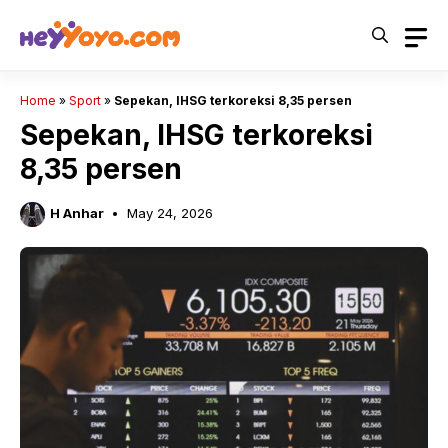
Skip
to
content
Home
»
Sport
»
Sepekan, IHSG terkoreksi 8,35 persen
Sepekan, IHSG terkoreksi
8,35 persen
H Anhar
May 24, 2026