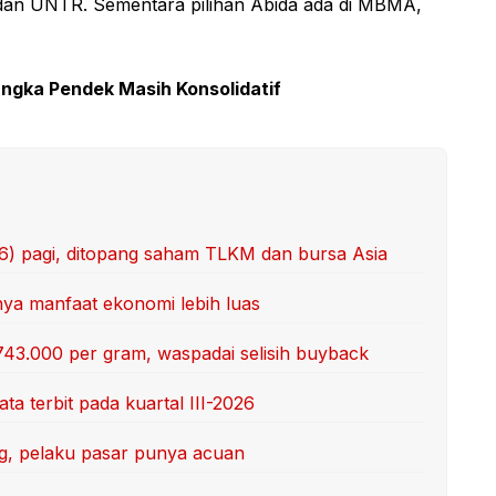
n UNTR. Sementara pilihan Abida ada di MBMA,
Jangka Pendek Masih Konsolidatif
/6) pagi, ditopang saham TLKM dan bursa Asia
unya manfaat ekonomi lebih luas
743.000 per gram, waspadai selisih buyback
ta terbit pada kuartal III-2026
ang, pelaku pasar punya acuan