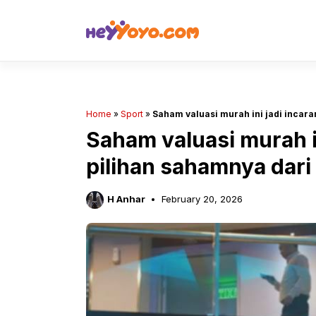
Skip
to
content
Home
»
Sport
»
Saham valuasi murah ini jadi incara
Saham valuasi murah in
pilihan sahamnya dari
H Anhar
February 20, 2026