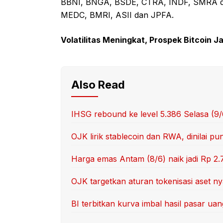
BBNI, BNGA, BSDE, CTRA, INDF, SMRA da
MEDC, BMRI, ASII dan JPFA.
Volatilitas Meningkat, Prospek Bitcoin 
Also Read
IHSG rebound ke level 5.386 Selasa (9
OJK lirik stablecoin dan RWA, dinilai p
Harga emas Antam (8/6) naik jadi Rp 2.
OJK targetkan aturan tokenisasi aset nya
BI terbitkan kurva imbal hasil pasar u