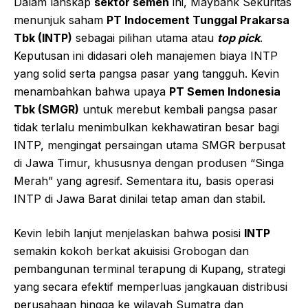
Dalam lanskap
sektor semen
ini, Maybank Sekuritas
menunjuk saham
PT Indocement Tunggal Prakarsa
Tbk (INTP)
sebagai pilihan utama atau
top pick
.
Keputusan ini didasari oleh manajemen biaya INTP
yang solid serta pangsa pasar yang tangguh. Kevin
menambahkan bahwa upaya
PT Semen Indonesia
Tbk (SMGR)
untuk merebut kembali pangsa pasar
tidak terlalu menimbulkan kekhawatiran besar bagi
INTP, mengingat persaingan utama SMGR berpusat
di Jawa Timur, khususnya dengan produsen “Singa
Merah” yang agresif. Sementara itu, basis operasi
INTP di Jawa Barat dinilai tetap aman dan stabil.
Kevin lebih lanjut menjelaskan bahwa posisi
INTP
semakin kokoh berkat akuisisi Grobogan dan
pembangunan terminal terapung di Kupang, strategi
yang secara efektif memperluas jangkauan distribusi
perusahaan hingga ke wilayah Sumatra dan