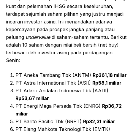
kuat dan pelemahan IHSG secara keseluruhan,
terdapat sejumlah saham pilihan yang justru menjadi
incaran investor asing. Ini menandakan adanya
kepercayaan pada prospek jangka panjang atau
peluang
undervalue
di saham-saham tertentu. Berikut
adalah 10 saham dengan nilai beli bersih (net buy)
terbesar oleh investor asing pada perdagangan
Senin:
PT Aneka Tambang Tbk (ANTM)
Rp261,18 miliar
PT Astra International Tbk (ASII)
Rp58,1 miliar
PT Adaro Andalan Indonesia Tbk (AADI)
Rp53,67 miliar
PT Energi Mega Persada Tbk (ENRG)
Rp36,72
miliar
PT Barito Pacific Tbk (BRPT)
Rp32,31 miliar
PT Elang Mahkota Teknologi Tbk (EMTK)