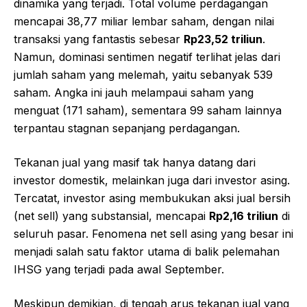
dinamika yang terjadi. Total volume perdagangan
mencapai 38,77 miliar lembar saham, dengan nilai
transaksi yang fantastis sebesar
Rp23,52 triliun
.
Namun, dominasi sentimen negatif terlihat jelas dari
jumlah saham yang melemah, yaitu sebanyak 539
saham. Angka ini jauh melampaui saham yang
menguat (171 saham), sementara 99 saham lainnya
terpantau stagnan sepanjang perdagangan.
Tekanan jual yang masif tak hanya datang dari
investor domestik, melainkan juga dari investor asing.
Tercatat, investor asing membukukan aksi jual bersih
(net sell) yang substansial, mencapai
Rp2,16 triliun
di
seluruh pasar. Fenomena net sell asing yang besar ini
menjadi salah satu faktor utama di balik pelemahan
IHSG yang terjadi pada awal September.
Meskipun demikian, di tengah arus tekanan jual yang