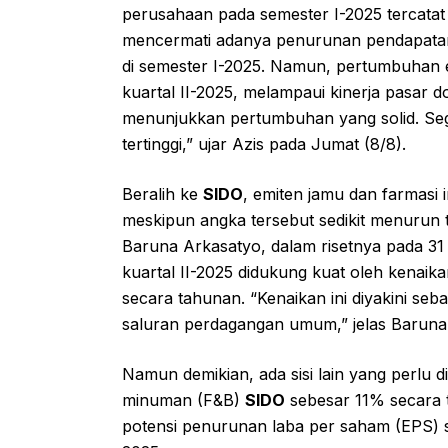
perusahaan pada semester I-2025 tercatat 
mencermati adanya penurunan pendapatan
di semester I-2025. Namun, pertumbuhan
kuartal II-2025, melampaui kinerja pasar 
menunjukkan pertumbuhan yang solid. S
tertinggi,” ujar Azis pada Jumat (8/8).
Beralih ke
SIDO
, emiten jamu dan farmasi 
meskipun angka tersebut sedikit menurun t
Baruna Arkasatyo, dalam risetnya pada 31
kuartal II-2025 didukung kuat oleh kenai
secara tahunan. “Kenaikan ini diyakini seb
saluran perdagangan umum,” jelas Baruna
Namun demikian, ada sisi lain yang perlu 
minuman (F&B)
SIDO
sebesar 11% secara 
potensi penurunan laba per saham (EPS) 