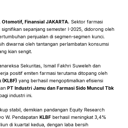
, Otomotif, Finansial JAKARTA.
Sektor farmasi
ignifikan sepanjang semester I-2025, didorong oleh
a pertumbuhan penjualan di segmen-segmen kunci.
ih diwarnai oleh tantangan perlambatan konsumsi
ng kian sengit.
 Danareksa Sekuritas, Ismail Fakhri Suweleh dan
nerja positif emiten farmasi terutama ditopang oleh
 (KLBF)
yang berhasil mengoptimalkan efisiensi
alan
PT Industri Jamu dan Farmasi Sido Muncul Tbk
gi industri ini.
cukup stabil, demikian pandangan Equity Research
tyo W. Pendapatan
KLBF
berhasil meningkat 3,4%
iun di kuartal kedua, dengan laba bersih