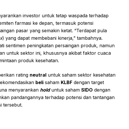
nyarankan investor untuk tetap waspada terhadap
emiten farmasi ke depan, termasuk potensi
ingan pasar yang semakin ketat. “Terdapat pula
x
) yang dapat membebani kinerja,” tambahnya.
ati sentimen peningkatan persaingan produk, namun
n untuk sektor ini, khususnya akibat faktor cuaca
mintaan produk kesehatan.
erikan rating
neutral
untuk saham sektor kesehatan
merekomendasikan
beli
saham
KLBF
dengan target
Baruna menyarankan
hold
untuk saham
SIDO
dengan
nkan pandangannya terhadap potensi dan tantangan
i tersebut.