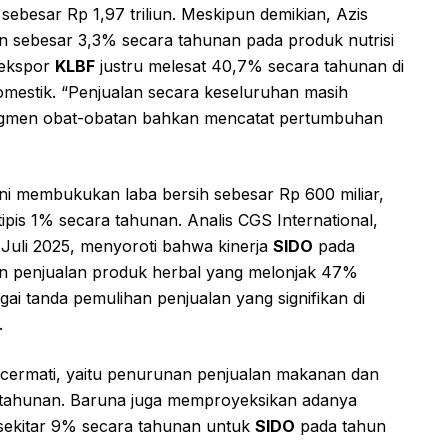
sebesar Rp 1,97 triliun. Meskipun demikian, Azis
 sebesar 3,3% secara tahunan pada produk nutrisi
 ekspor
KLBF
justru melesat 40,7% secara tahunan di
domestik. “Penjualan secara keseluruhan masih
egmen obat-obatan bahkan mencatat pertumbuhan
ini membukukan laba bersih sebesar Rp 600 miliar,
ipis 1% secara tahunan. Analis CGS International,
 Juli 2025, menyoroti bahwa kinerja
SIDO
pada
kan penjualan produk herbal yang melonjak 47%
agai tanda pemulihan penjualan yang signifikan di
.
dicermati, yaitu penurunan penjualan makanan dan
tahunan. Baruna juga memproyeksikan adanya
sekitar 9% secara tahunan untuk
SIDO
pada tahun