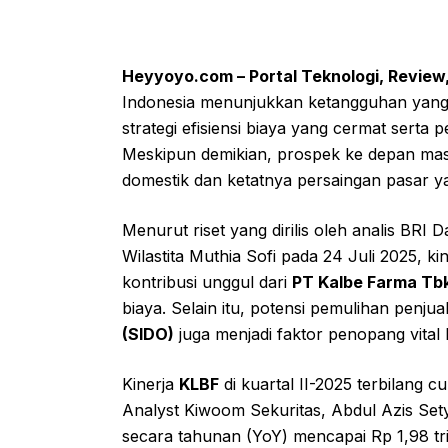
Heyyoyo.com – Portal Teknologi, Review
Indonesia menunjukkan ketangguhan yang s
strategi efisiensi biaya yang cermat sert
Meskipun demikian, prospek ke depan mas
domestik dan ketatnya persaingan pasar ya
Menurut riset yang dirilis oleh analis BRI
Wilastita Muthia Sofi pada 24 Juli 2025, ki
kontribusi unggul dari
PT Kalbe Farma Tbk
biaya. Selain itu, potensi pemulihan penju
(SIDO)
juga menjadi faktor penopang vital ba
Kinerja
KLBF
di kuartal II-2025 terbilang 
Analyst Kiwoom Sekuritas, Abdul Azis Se
secara tahunan (YoY) mencapai Rp 1,98 tril