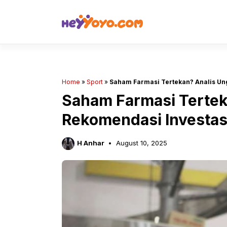
Skip
to
content
Home
»
Sport
»
Saham Farmasi Tertekan? Analis Un
Saham Farmasi Tertek
Rekomendasi Investasi
H Anhar
August 10, 2025