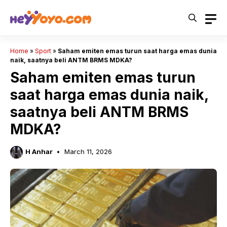
Skip
to
content
Home
»
Sport
»
Saham emiten emas turun saat harga emas dunia
naik, saatnya beli ANTM BRMS MDKA?
Saham emiten emas turun
saat harga emas dunia naik,
saatnya beli ANTM BRMS
MDKA?
H Anhar
March 11, 2026