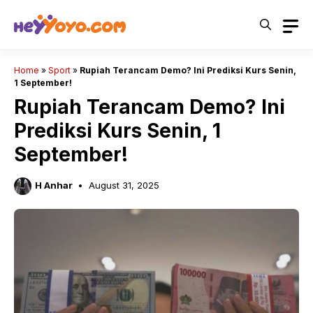
Skip
to
content
Home
»
Sport
»
Rupiah Terancam Demo? Ini Prediksi Kurs Senin,
1 September!
Rupiah Terancam Demo? Ini
Prediksi Kurs Senin, 1
September!
H Anhar
August 31, 2025