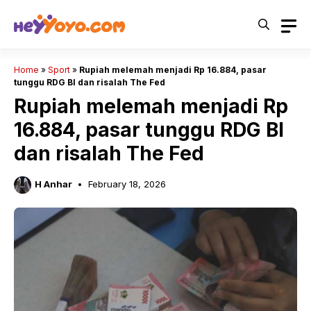
Skip
to
content
Home
»
Sport
»
Rupiah melemah menjadi Rp 16.884, pasar
tunggu RDG BI dan risalah The Fed
Rupiah melemah menjadi Rp
16.884, pasar tunggu RDG BI
dan risalah The Fed
H Anhar
February 18, 2026