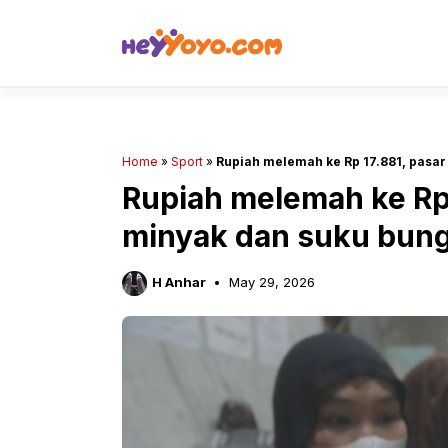
Skip
to
content
Home
»
Sport
»
Rupiah melemah ke Rp 17.881, pasar
Rupiah melemah ke Rp 
minyak dan suku bun
H Anhar
May 29, 2026