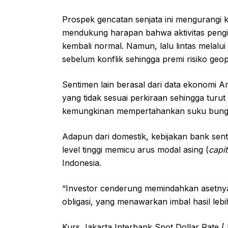
Prospek gencatan senjata ini mengurangi
mendukung harapan bahwa aktivitas pengi
kembali normal. Namun, lalu lintas melalui j
sebelum konflik sehingga premi risiko geo
Sentimen lain berasal dari data ekonomi Am
yang tidak sesuai perkiraan sehingga tur
kemungkinan mempertahankan suku bunga l
Adapun dari domestik, kebijakan bank sen
level tinggi memicu arus modal asing (
capit
Indonesia.
“Investor cenderung memindahkan asetnya 
obligasi, yang menawarkan imbal hasil lebi
Kurs Jakarta Interbank Spot Dollar Rate (