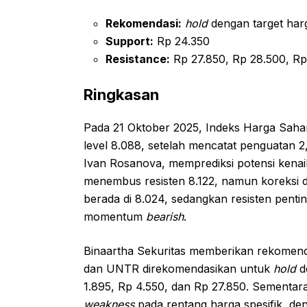
Rekomendasi:
hold
dengan target harg
Support:
Rp 24.350
Resistance:
Rp 27.850, Rp 28.500, Rp
Ringkasan
Pada 21 Oktober 2025, Indeks Harga Sah
level 8.088, setelah mencatat penguatan 2
Ivan Rosanova, memprediksi potensi kenai
menembus resisten 8.122, namun koreksi dap
berada di 8.024, sedangkan resisten pent
momentum
bearish
.
Binaartha Sekuritas memberikan rekomend
dan UNTR direkomendasikan untuk
hold
d
1.895, Rp 4.550, dan Rp 27.850. Sementa
weakness
pada rentang harga spesifik, den