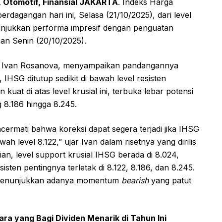
, Otomotif, Finansial JAKARTA
. Indeks Harga
agangan hari ini, Selasa (21/10/2025), dari level
enunjukkan performa impresif dengan penguatan
n Senin (20/10/2025).
as, Ivan Rosanova, menyampaikan pandangannya
HSG ditutup sedikit di bawah level resisten
kuat di atas level krusial ini, terbuka lebar potensi
 8.186 hingga 8.245.
ermati bahwa koreksi dapat segera terjadi jika IHSG
h level 8.122,” ujar Ivan dalam risetnya yang dirilis
ian, level support krusial IHSG berada di 8.024,
sisten pentingnya terletak di 8.122, 8.186, dan 8.245.
ini menunjukkan adanya momentum
bearish
yang patut
ra yang Bagi Dividen Menarik di Tahun Ini