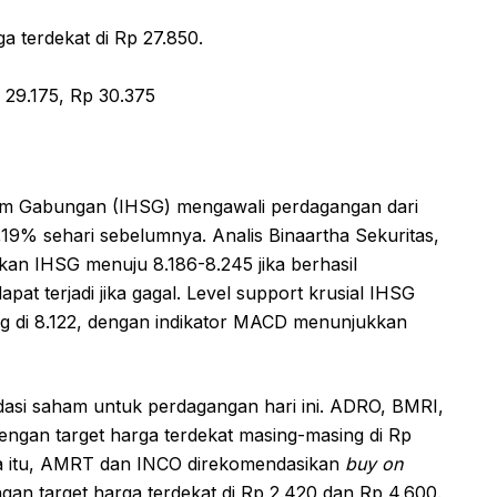
a terdekat di Rp 27.850.
 29.175, Rp 30.375
am Gabungan (IHSG) mengawali perdagangan dari
,19% sehari sebelumnya. Analis Binaartha Sekuritas,
kan IHSG menuju 8.186-8.245 jika berhasil
at terjadi jika gagal. Level support krusial IHSG
ing di 8.122, dengan indikator MACD menunjukkan
asi saham untuk perdagangan hari ini. ADRO, BMRI,
engan target harga terdekat masing-masing di Rp
ra itu, AMRT dan INCO direkomendasikan
buy on
gan target harga terdekat di Rp 2.420 dan Rp 4.600.