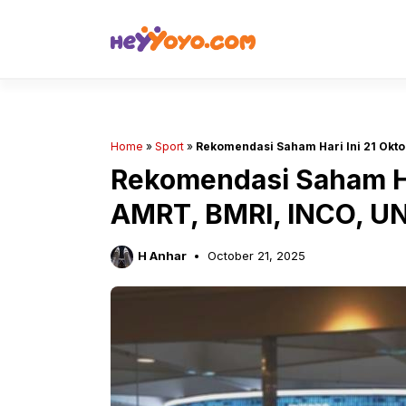
Skip
to
content
Home
»
Sport
»
Rekomendasi Saham Hari Ini 21 Okt
Rekomendasi Saham Ha
AMRT, BMRI, INCO, U
H Anhar
October 21, 2025