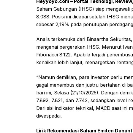
Heyyoyo.com – Portal Teknologi, Review
Saham Gabungan (IHSG) siap mengawali perd
8.088. Posisi ini dicapai setelah IHSG m
sebesar 2,19% pada penutupan perdaganga
Analis terkemuka dari Binaartha Sekurit
mengenai pergerakan IHSG. Menurut Ivan, I
Fibonacci 8.122. Apabila terjadi penembusan 
kenaikan lebih lanjut, menargetkan rentang
“Namun demikian, para investor perlu menc
gagal menembus dan justru bertahan di bawa
hari ini, Selasa (21/10/2025). Dengan demik
7.892, 7.821, dan 7.742, sedangkan level re
Dari sisi indikator teknikal, MACD saat 
diwaspadai.
Lirik Rekomendasi Saham Emiten Dananta