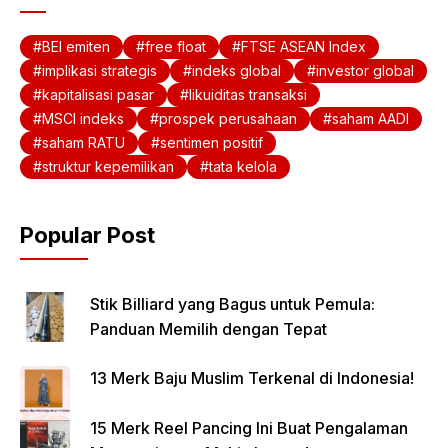
BEI emiten
free float
FTSE ASEAN Index
implikasi strategis
indeks global
investor global
kapitalisasi pasar
likuiditas transaksi
MSCI indeks
prospek perusahaan
saham AADI
saham RATU
sentimen positif
struktur kepemilikan
tata kelola
Popular Post
Stik Billiard yang Bagus untuk Pemula:
Panduan Memilih dengan Tepat
13 Merk Baju Muslim Terkenal di Indonesia!
15 Merk Reel Pancing Ini Buat Pengalaman