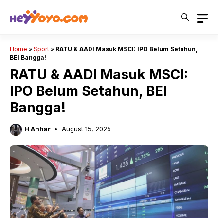
Skip
to
content
Home
»
Sport
»
RATU & AADI Masuk MSCI: IPO Belum Setahun,
BEI Bangga!
RATU & AADI Masuk MSCI:
IPO Belum Setahun, BEI
Bangga!
H Anhar
August 15, 2025