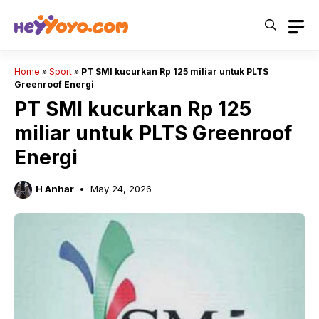
Skip
to
content
Home
»
Sport
»
PT SMI kucurkan Rp 125 miliar untuk PLTS
Greenroof Energi
PT SMI kucurkan Rp 125
miliar untuk PLTS Greenroof
Energi
H Anhar
May 24, 2026