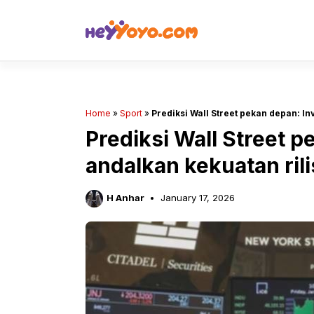
Skip
to
content
Home
»
Sport
»
Prediksi Wall Street pekan depan: I
Prediksi Wall Street p
andalkan kekuatan ril
H Anhar
January 17, 2026