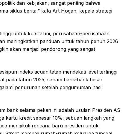
politik dan kebijakan, sangat penting bahwa
a siklus berita,” kata Art Hogan, kepala strategi
tinggi untuk kuartal ini, perusahaan-perusahaan
n meningkatkan panduan untuk tahun penuh 2026
kin akan menjadi pendorong yang sangat
eskipun indeks acuan tetap mendekati level tertinggi
uat pada tahun 2025, saham bank-bank besar
alami penurunan setelah pengumuman hasil
am bank selama pekan ini adalah usulan Presiden AS
 kartu kredit sebesar 10%, sebuah langkah yang
juga mengikuti rencana baru presiden untuk
l Street membeli rumah-rumah keluarga tunggal.