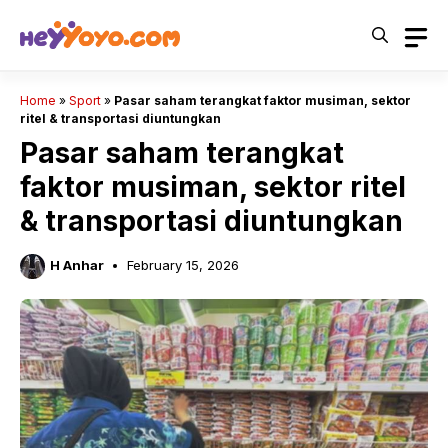
Skip
to
content
Home
»
Sport
»
Pasar saham terangkat faktor musiman, sektor
ritel & transportasi diuntungkan
Pasar saham terangkat
faktor musiman, sektor ritel
& transportasi diuntungkan
H Anhar
February 15, 2026