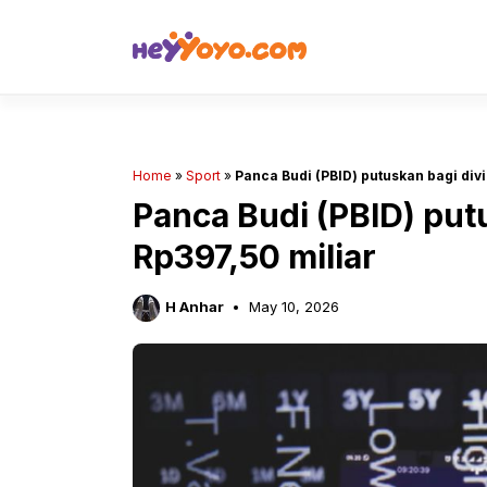
Skip
to
content
Home
»
Sport
»
Panca Budi (PBID) putuskan bagi div
Panca Budi (PBID) put
Rp397,50 miliar
H Anhar
May 10, 2026