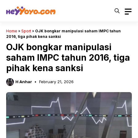
Skip
to
content
Home
»
Sport
»
OJK bongkar manipulasi saham IMPC tahun
2016, tiga pihak kena sanksi
OJK bongkar manipulasi
saham IMPC tahun 2016, tiga
pihak kena sanksi
H Anhar
February 21, 2026