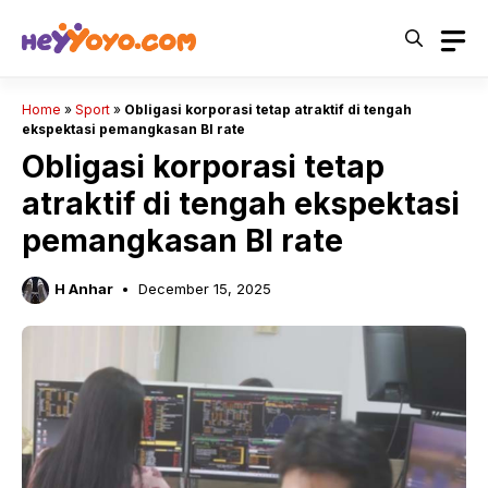
Skip
to
content
Home
»
Sport
»
Obligasi korporasi tetap atraktif di tengah
ekspektasi pemangkasan BI rate
Obligasi korporasi tetap
atraktif di tengah ekspektasi
pemangkasan BI rate
H Anhar
December 15, 2025