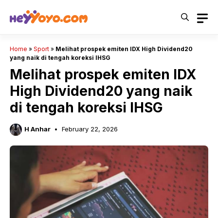
Skip
to
content
Home
»
Sport
»
Melihat prospek emiten IDX High Dividend20
yang naik di tengah koreksi IHSG
Melihat prospek emiten IDX
High Dividend20 yang naik
di tengah koreksi IHSG
H Anhar
February 22, 2026