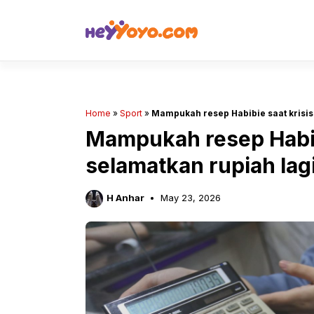
Skip
to
content
Home
»
Sport
»
Mampukah resep Habibie saat krisis
Mampukah resep Habib
selamatkan rupiah lag
H Anhar
May 23, 2026