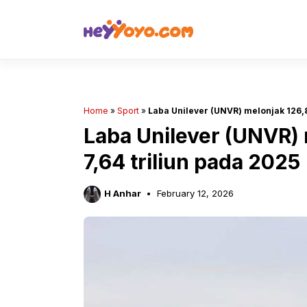
Skip
to
content
Home
»
Sport
»
Laba Unilever (UNVR) melonjak 126,8
Laba Unilever (UNVR) 
7,64 triliun pada 2025
H Anhar
February 12, 2026