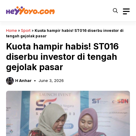
Skip
to
content
Home
»
Sport
»
Kuota hampir habis! ST016 diserbu investor di
tengah gejolak pasar
Kuota hampir habis! ST016
diserbu investor di tengah
gejolak pasar
H Anhar
June 3, 2026