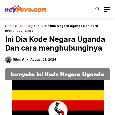
Skip
to
content
Home
»
Teknologi
»
Ini Dia Kode Negara Uganda Dan cara
menghubunginya
Ini Dia Kode Negara Uganda
Dan cara menghubunginya
Silmi A
August 21, 2024