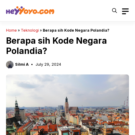
Skip
to
content
Home
»
Teknologi
»
Berapa sih Kode Negara Polandia?
Berapa sih Kode Negara
Polandia?
Silmi A
July 29, 2024