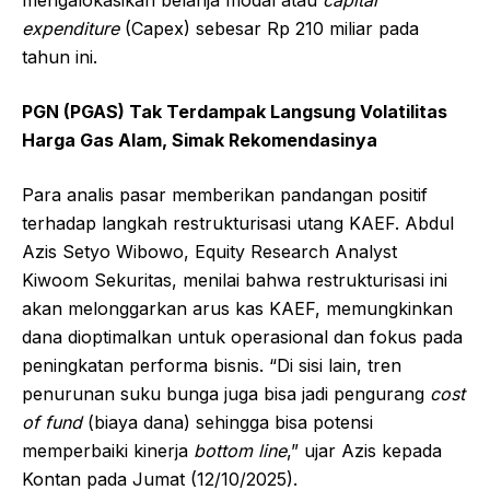
mengalokasikan belanja modal atau
capital
expenditure
(Capex) sebesar Rp 210 miliar pada
tahun ini.
PGN (PGAS) Tak Terdampak Langsung Volatilitas
Harga Gas Alam, Simak Rekomendasinya
Para analis pasar memberikan pandangan positif
terhadap langkah restrukturisasi utang KAEF. Abdul
Azis Setyo Wibowo, Equity Research Analyst
Kiwoom Sekuritas, menilai bahwa restrukturisasi ini
akan melonggarkan arus kas KAEF, memungkinkan
dana dioptimalkan untuk operasional dan fokus pada
peningkatan performa bisnis. “Di sisi lain, tren
penurunan suku bunga juga bisa jadi pengurang
cost
of fund
(biaya dana) sehingga bisa potensi
memperbaiki kinerja
bottom line
,” ujar Azis kepada
Kontan pada Jumat (12/10/2025).