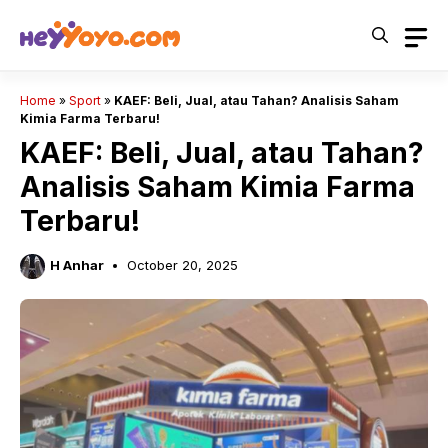
Skip
to
content
Home
»
Sport
»
KAEF: Beli, Jual, atau Tahan? Analisis Saham
Kimia Farma Terbaru!
KAEF: Beli, Jual, atau Tahan?
Analisis Saham Kimia Farma
Terbaru!
H Anhar
October 20, 2025