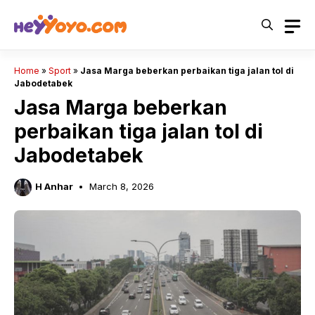
Skip
to
content
Home
»
Sport
»
Jasa Marga beberkan perbaikan tiga jalan tol di
Jabodetabek
Jasa Marga beberkan
perbaikan tiga jalan tol di
Jabodetabek
H Anhar
March 8, 2026