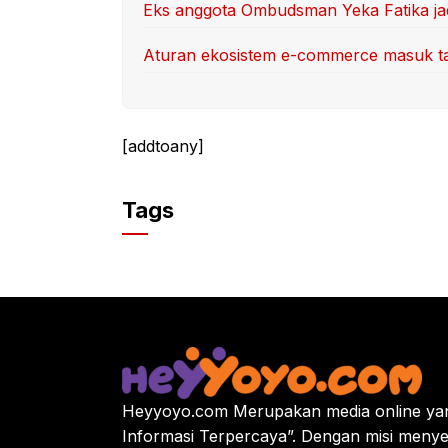
Eks anggota Ombudsman Yeka Fatika ja
Aturan ekosistem e-commerce masuk 
[addtoany]
Tags
Heyyoyo.com Merupakan media online yan
Informasi Terpercaya”. Dengan misi menye