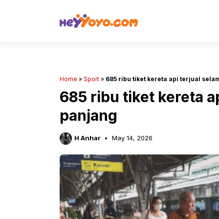
Skip
to
content
Home
»
Sport
»
685 ribu tiket kereta api terjual sel
685 ribu tiket kereta a
panjang
H Anhar
May 14, 2026