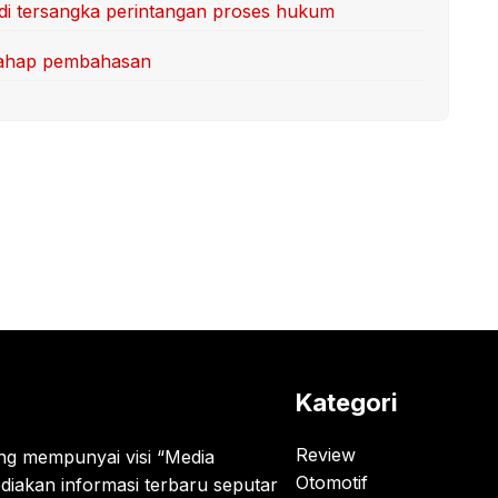
di tersangka perintangan proses hukum
tahap pembahasan
Kategori
Review
g mempunyai visi “Media
Otomotif
diakan informasi terbaru seputar