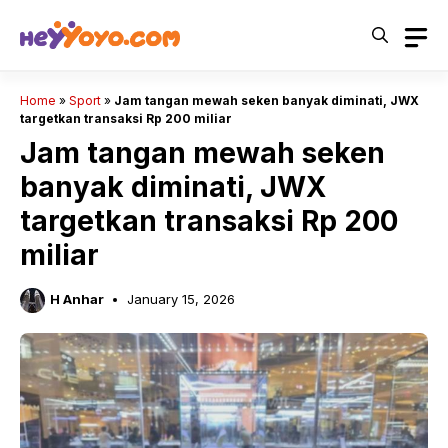
Skip
to
content
Home
»
Sport
»
Jam tangan mewah seken banyak diminati, JWX
targetkan transaksi Rp 200 miliar
Jam tangan mewah seken
banyak diminati, JWX
targetkan transaksi Rp 200
miliar
H Anhar
January 15, 2026