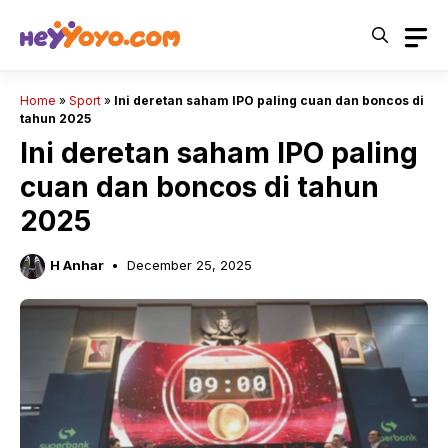
Skip
to
content
Home
»
Sport
»
Ini deretan saham IPO paling cuan dan boncos di
tahun 2025
Ini deretan saham IPO paling
cuan dan boncos di tahun
2025
H Anhar
December 25, 2025