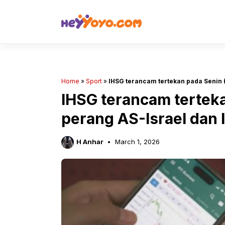
Skip
to
content
Home
»
Sport
»
IHSG terancam tertekan pada Senin (
IHSG terancam terteka
perang AS-Israel dan 
H Anhar
March 1, 2026