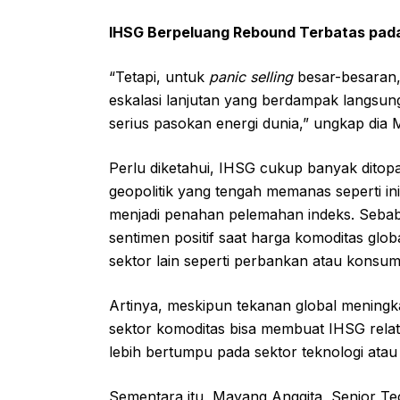
IHSG Berpeluang Rebound Terbatas pada 
“Tetapi, untuk
panic selling
besar-besaran, 
eskalasi lanjutan yang berdampak langsung
serius pasokan energi dunia,” ungkap dia 
Perlu diketahui, IHSG cukup banyak ditop
geopolitik yang tengah memanas seperti in
menjadi penahan pelemahan indeks. Seba
sentimen positif saat harga komoditas glo
sektor lain seperti perbankan atau konsum
Artinya, meskipun tekanan global mening
sektor komoditas bisa membuat IHSG relat
lebih bertumpu pada sektor teknologi atau
Sementara itu, Mayang Anggita, Senior Te