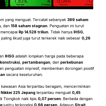
aham yang menguat. Tercatat sebanyak
369 saham
h
, dan
158 saham stagnan
. Penguatan ini turut
i mencapai
Rp 14.528 triliun
. Tidak hanya
IHSG
,
ling likuid juga turut terkerek naik sebesar
0,26
kan
IHSG
adalah lonjakan harga pada beberapa
konstruksi
,
pertambangan
, dan
perkebunan
 penguatan impresif, memberikan dorongan positif
gan
secara keseluruhan.
i kawasan Asia terpantau beragam, mencerminkan
.
Nikkei 225 Jepang
terpantau menguat
0,45
i Tiongkok naik tipis
0,07 persen
. Berbeda dengan
ng
justru terkoreksi
0,66 persen
. Adapun
Strait