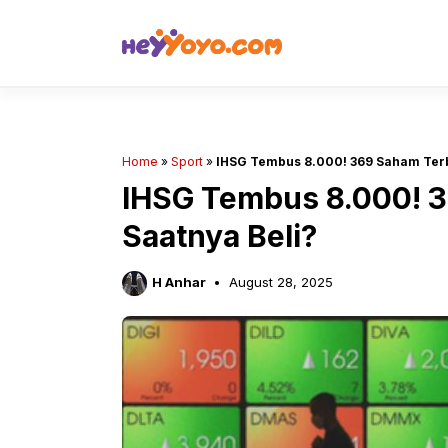
Skip
to
content
Home
»
Sport
»
IHSG Tembus 8.000! 369 Saham Terb
IHSG Tembus 8.000! 3
Saatnya Beli?
H Anhar
August 28, 2025