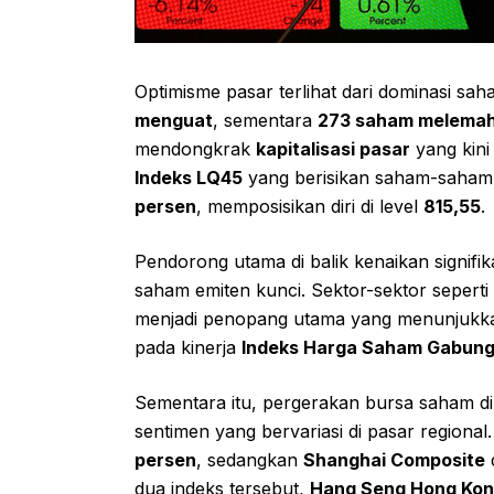
Optimisme pasar terlihat dari dominasi s
menguat
, sementara
273 saham melema
mendongkrak
kapitalisasi pasar
yang kin
Indeks LQ45
yang berisikan saham-saham pa
persen
, memposisikan diri di level
815,55
.
Pendorong utama di balik kenaikan signifi
saham emiten kunci. Sektor-sektor seperti
menjadi penopang utama yang menunjukkan
pada kinerja
Indeks Harga Saham Gabun
Sementara itu, pergerakan bursa saham d
sentimen yang bervariasi di pasar regional
persen
, sedangkan
Shanghai Composite
d
dua indeks tersebut,
Hang Seng Hong Ko