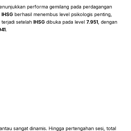
nunjukkan performa gemilang pada perdagangan
,
IHSG
berhasil menembus level psikologis penting,
i terjadi setelah
IHSG
dibuka pada level
7.951
, dengan
941
.
antau sangat dinamis. Hingga pertengahan sesi, total